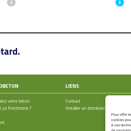
2
3
tard.
OBETON
LIENS
ez votre béton
Contact
ça fonctionne ?
Installer un distributeur
Pour offrir 
cookies pour
aux
à ces techn
de navigatio