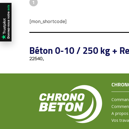
1
[mon_shortcode]
Béton 0-10 / 250 kg + Re
22540,
CHRON
Command
Comment 
A propos
Vos trav