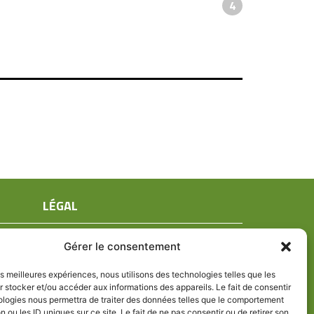
4
LÉGAL
Mentions légales
Gérer le consentement
Conditions générales de ventes
Politique de confidentialité
les meilleures expériences, nous utilisons des technologies telles que les
 stocker et/ou accéder aux informations des appareils. Le fait de consentir
Politique de cookies (UE)
ologies nous permettra de traiter des données telles que le comportement
n ou les ID uniques sur ce site. Le fait de ne pas consentir ou de retirer son