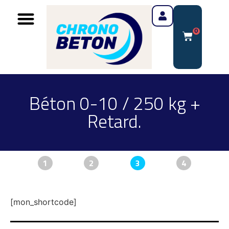
0
Béton 0-10 / 250 kg +
Retard.
1
2
3
4
[mon_shortcode]