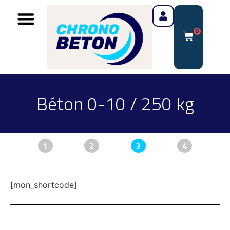
0
Béton 0-10 / 250 kg
1
2
3
4
[mon_shortcode]