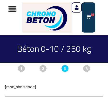
0
Béton 0-10 / 250 kg
1
2
3
4
[mon_shortcode]