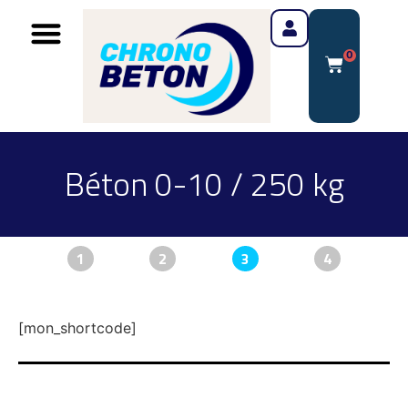
0
Béton 0-10 / 250 kg
1
2
3
4
[mon_shortcode]