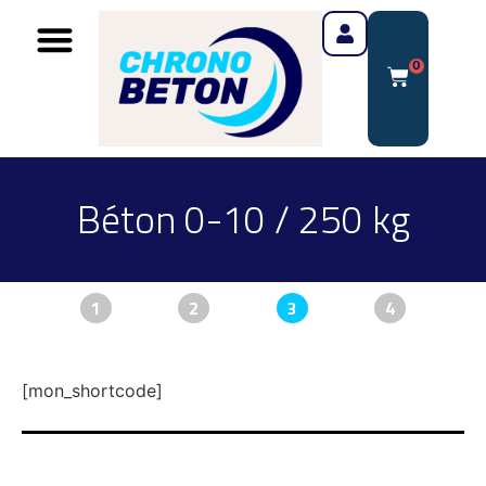
0
Béton 0-10 / 250 kg
1
2
3
4
[mon_shortcode]