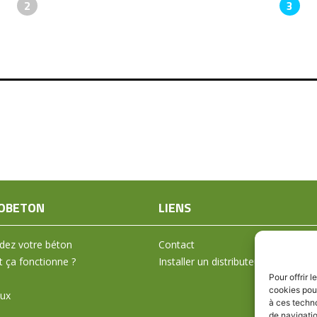
2
3
OBETON
LIENS
ez votre béton
Contact
ça fonctionne ?
Installer un distributeur
Pour offrir 
cookies pour
aux
à ces techn
de navigatio