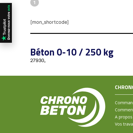
1
[mon_shortcode]
Béton 0-10 / 250 kg
27930,
CHRON
Command
Comment 
A propos
Vos trav