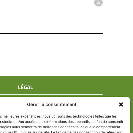
4
LÉGAL
Mentions légales
Gérer le consentement
Conditions générales de ventes
Politique de confidentialité
les meilleures expériences, nous utilisons des technologies telles que les
 stocker et/ou accéder aux informations des appareils. Le fait de consentir
Politique de cookies (UE)
ologies nous permettra de traiter des données telles que le comportement
n ou les ID uniques sur ce site. Le fait de ne pas consentir ou de retirer son