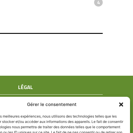
4
LÉGAL
Mentions légales
Gérer le consentement
Conditions générales de ventes
Politique de confidentialité
les meilleures expériences, nous utilisons des technologies telles que les
 stocker et/ou accéder aux informations des appareils. Le fait de consentir
Politique de cookies (UE)
ologies nous permettra de traiter des données telles que le comportement
n ou les ID uniques sur ce site. Le fait de ne pas consentir ou de retirer son