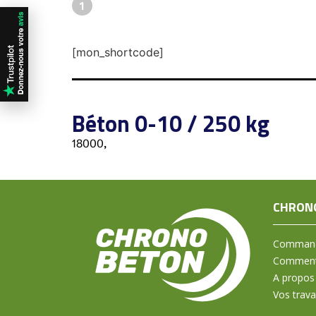
1
[mon_shortcode]
Béton 0-10 / 250 kg
18000,
CHRON
Command
Comment 
A propos
Vos trav