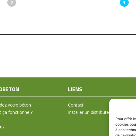
2
3
OBETON
LIENS
ez votre béton
Contact
ça fonctionne ?
Installer un distributeur
Pour offrir 
cookies pour
aux
à ces techn
de navigatio