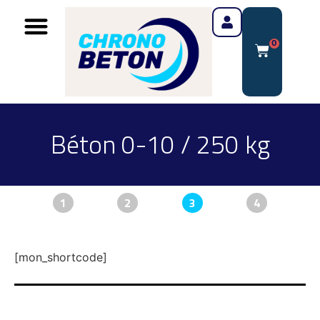
0
Béton 0-10 / 250 kg
1
2
3
4
[mon_shortcode]