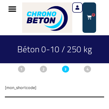
0
Béton 0-10 / 250 kg
1
2
3
4
[mon_shortcode]