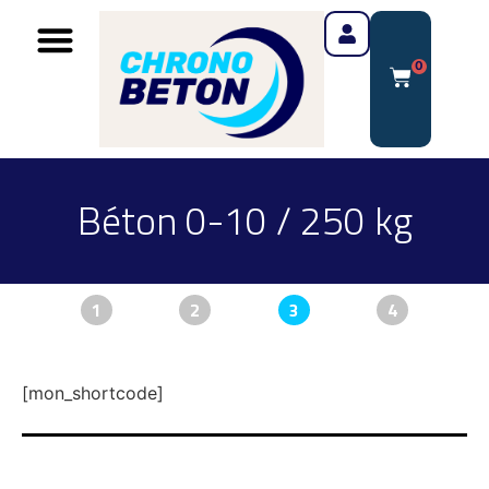
0
Béton 0-10 / 250 kg
1
2
3
4
[mon_shortcode]