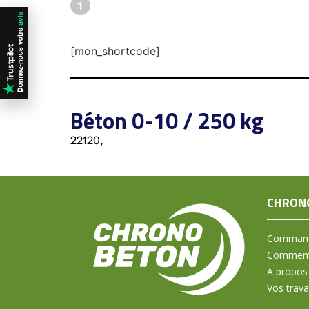
1
[mon_shortcode]
Béton 0-10 / 250 kg
22120,
CHRON
Command
Comment 
A propos
Vos trav