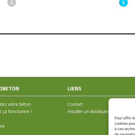
2
3
OBETON
LIENS
ez votre béton
Contact
ça fonctionne ?
Installer un distributeur
Pour offrir 
cookies pour
aux
à ces techn
de navigatio