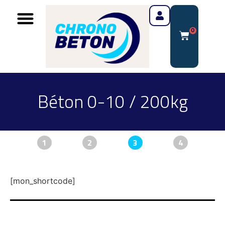
0
Béton 0-10 / 200kg
1
2
3
4
[mon_shortcode]