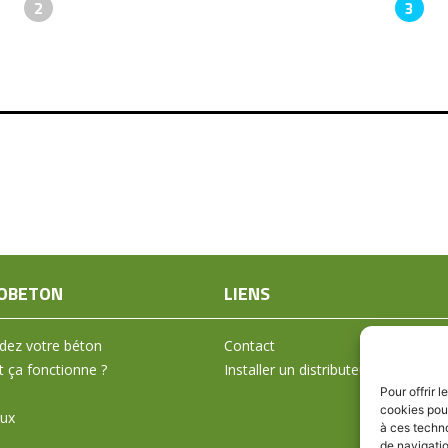
2
3
OBETON
LIENS
ez votre béton
Contact
ça fonctionne ?
Installer un distributeur
Pour offrir 
cookies pour
aux
à ces techn
de navigatio