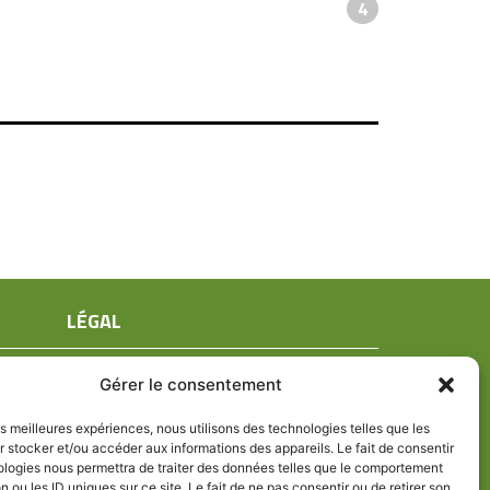
4
LÉGAL
Mentions légales
Gérer le consentement
Conditions générales de ventes
Politique de confidentialité
les meilleures expériences, nous utilisons des technologies telles que les
 stocker et/ou accéder aux informations des appareils. Le fait de consentir
Politique de cookies (UE)
ologies nous permettra de traiter des données telles que le comportement
n ou les ID uniques sur ce site. Le fait de ne pas consentir ou de retirer son