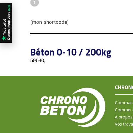
1
[mon_shortcode]
Béton 0-10 / 200kg
59540,
CHRON
Command
Comment 
A propos
Vos trav