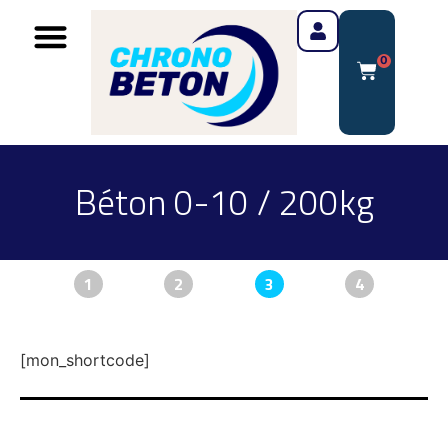
0
Béton 0-10 / 200kg
1
2
3
4
[mon_shortcode]