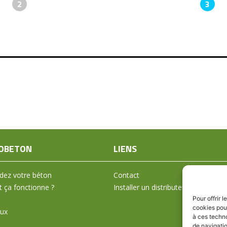
2
3
OBETON
LIENS
ez votre béton
Contact
ça fonctionne ?
Installer un distributeur
Pour offrir 
cookies pour
aux
à ces techn
de navigatio