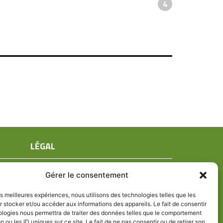
4
LÉGAL
Mentions légales
Gérer le consentement
Conditions générales de ventes
Politique de confidentialité
les meilleures expériences, nous utilisons des technologies telles que les
 stocker et/ou accéder aux informations des appareils. Le fait de consentir
Politique de cookies (UE)
ologies nous permettra de traiter des données telles que le comportement
n ou les ID uniques sur ce site. Le fait de ne pas consentir ou de retirer son