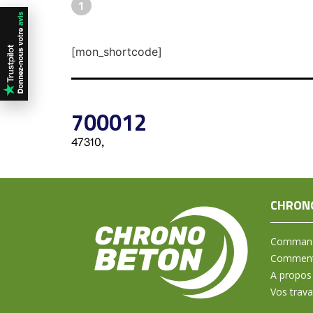
1
[mon_shortcode]
700012
47310,
CHRON
Command
Comment 
A propos
Vos trav