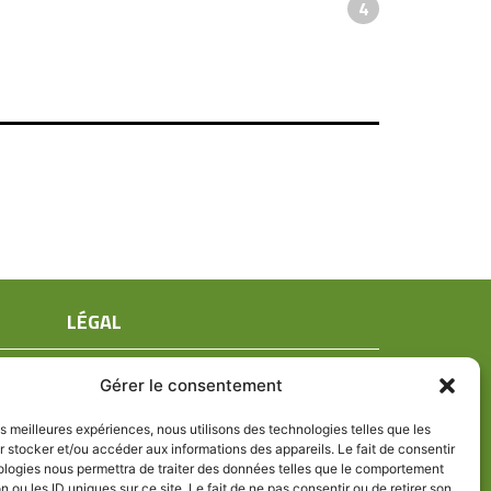
4
LÉGAL
Mentions légales
Gérer le consentement
Conditions générales de ventes
Politique de confidentialité
les meilleures expériences, nous utilisons des technologies telles que les
 stocker et/ou accéder aux informations des appareils. Le fait de consentir
Politique de cookies (UE)
ologies nous permettra de traiter des données telles que le comportement
n ou les ID uniques sur ce site. Le fait de ne pas consentir ou de retirer son