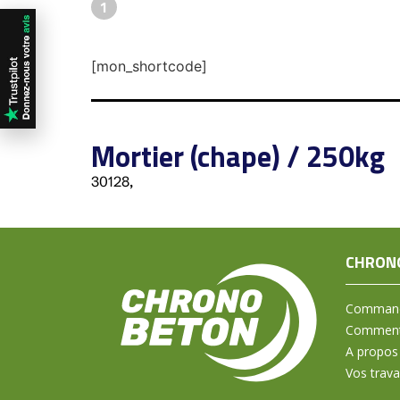
1
[mon_shortcode]
Mortier (chape) / 250kg
30128,
CHRON
Command
Comment 
A propos
Vos trav