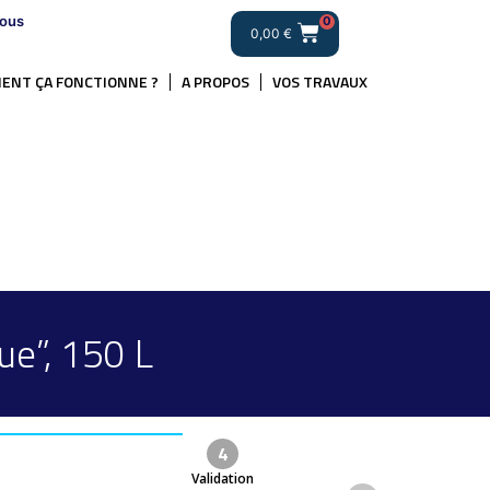
ous
0
0,00
€
ENT ÇA FONCTIONNE ?
A PROPOS
VOS TRAVAUX
e”, 150 L
4
Validation