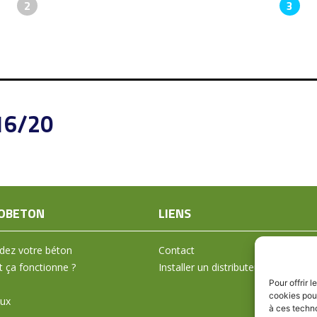
2
3
16/20
OBETON
LIENS
ez votre béton
Contact
ça fonctionne ?
Installer un distributeur
Pour offrir 
cookies pour
aux
à ces techn