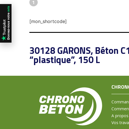
1
[mon_shortcode]
30128 GARONS, Béton C
“plastique”, 150 L
CHRON
Command
Comment 
A propos
Vos trav