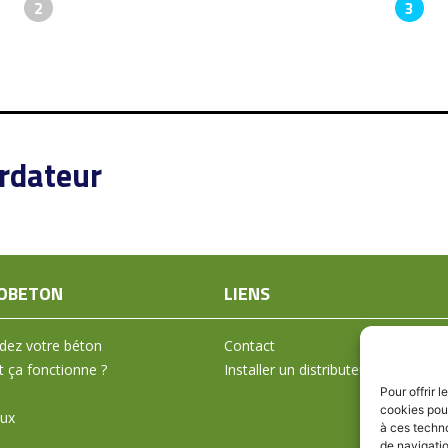
2
3
rdateur
OBETON
LIENS
ez votre béton
Contact
ça fonctionne ?
Installer un distributeur
Pour offrir 
cookies pour
aux
à ces techn
de navigatio