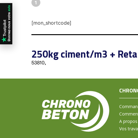
1
[mon_shortcode]
250kg ciment/m3 + Reta
53810,
CHRON
Command
Comment 
A propos
Vos trav