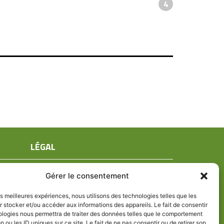
4
LÉGAL
Mentions légales
Gérer le consentement
Conditions générales de ventes
Politique de confidentialité
les meilleures expériences, nous utilisons des technologies telles que les
 stocker et/ou accéder aux informations des appareils. Le fait de consentir
Politique de cookies (UE)
ologies nous permettra de traiter des données telles que le comportement
n ou les ID uniques sur ce site. Le fait de ne pas consentir ou de retirer son