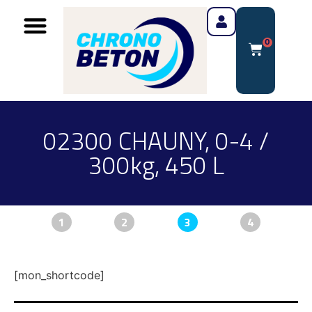
0
02300 CHAUNY, 0-4 /
300kg, 450 L
1
2
3
4
[mon_shortcode]