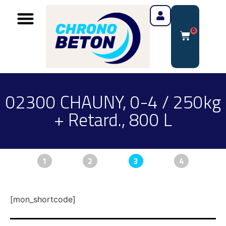
0
02300 CHAUNY, 0-4 / 250kg
+ Retard., 800 L
1
2
3
4
[mon_shortcode]