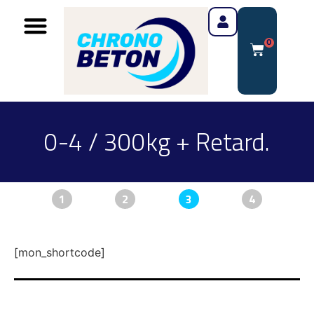
0
0-4 / 300kg + Retard.
1
2
3
4
[mon_shortcode]