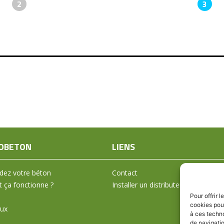
2
3
OBETON
LIENS
ez votre béton
Contact
ça fonctionne ?
Installer un distributeur
Pour offrir 
cookies pour
aux
à ces techn
de navigatio