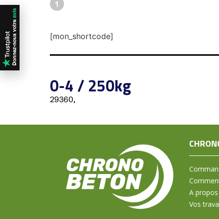
1
[mon_shortcode]
0-4 / 250kg
29360,
CHRON
Command
Comment 
A propos
Vos trav