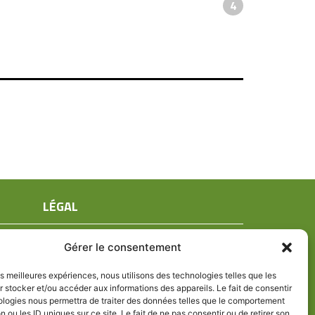
4
LÉGAL
Mentions légales
Gérer le consentement
Conditions générales de ventes
Politique de confidentialité
les meilleures expériences, nous utilisons des technologies telles que les
 stocker et/ou accéder aux informations des appareils. Le fait de consentir
Politique de cookies (UE)
ologies nous permettra de traiter des données telles que le comportement
n ou les ID uniques sur ce site. Le fait de ne pas consentir ou de retirer son