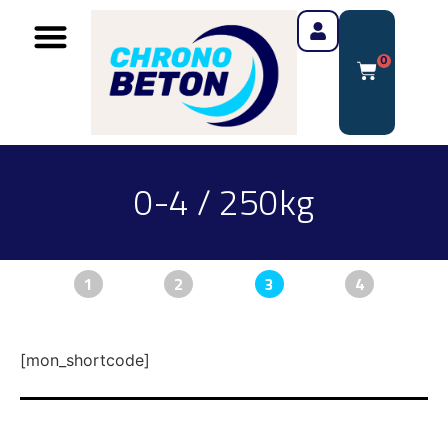
0
0-4 / 250kg
1
2
3
4
[mon_shortcode]