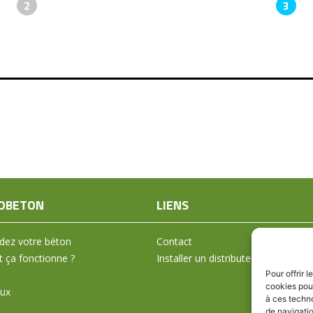
2
3
OBETON
LIENS
ez votre béton
Contact
ça fonctionne ?
Installer un distributeur
Pour offrir 
cookies pour
aux
à ces techn
de navigatio