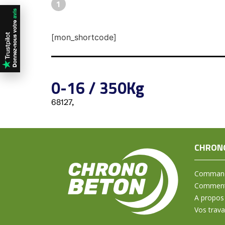
1
[mon_shortcode]
0-16 / 350Kg
68127,
CHRON
Command
Comment 
A propos
Vos trav