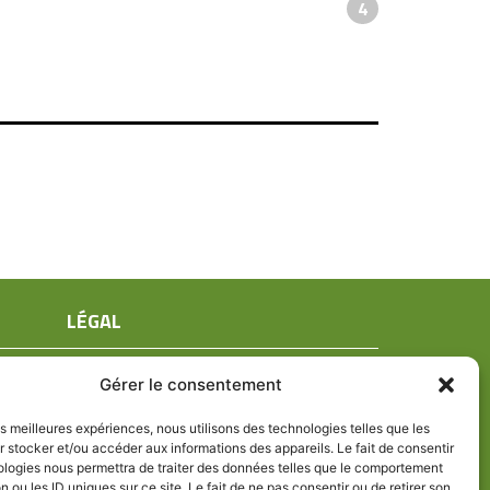
4
LÉGAL
Mentions légales
Gérer le consentement
Conditions générales de ventes
Politique de confidentialité
les meilleures expériences, nous utilisons des technologies telles que les
 stocker et/ou accéder aux informations des appareils. Le fait de consentir
Politique de cookies (UE)
ologies nous permettra de traiter des données telles que le comportement
n ou les ID uniques sur ce site. Le fait de ne pas consentir ou de retirer son