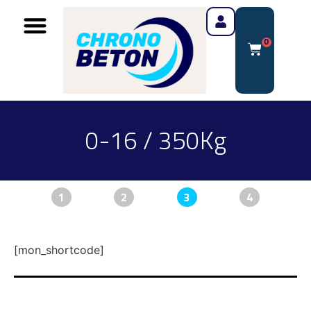
0
0-16 / 350Kg
1
2
3
4
[mon_shortcode]