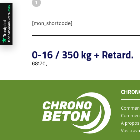
1
[mon_shortcode]
0-16 / 350 kg + Retard.
68170,
CHRON
Command
Comment 
A propos
Vos trav