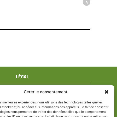
4
LÉGAL
Mentions légales
Gérer le consentement
Conditions générales de ventes
Politique de confidentialité
les meilleures expériences, nous utilisons des technologies telles que les
 stocker et/ou accéder aux informations des appareils. Le fait de consentir
Politique de cookies (UE)
ologies nous permettra de traiter des données telles que le comportement
n ou les ID uniques sur ce site. Le fait de ne pas consentir ou de retirer son