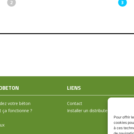
2
3
OBETON
LIENS
ez votre béton
Contact
ça fonctionne ?
Installer un distributeur
Pour offrir 
cookies pour
aux
à ces techn
de navigatio