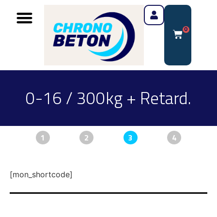
0
0-16 / 300kg + Retard.
1
2
3
4
[mon_shortcode]