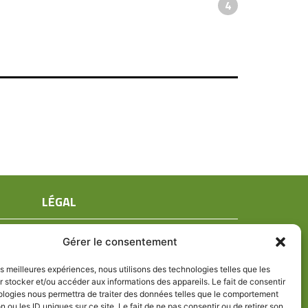
4
LÉGAL
Mentions légales
Gérer le consentement
Conditions générales de ventes
Politique de confidentialité
les meilleures expériences, nous utilisons des technologies telles que les
 stocker et/ou accéder aux informations des appareils. Le fait de consentir
Politique de cookies (UE)
ologies nous permettra de traiter des données telles que le comportement
n ou les ID uniques sur ce site. Le fait de ne pas consentir ou de retirer son