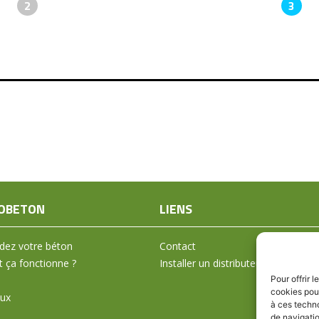
2
3
OBETON
LIENS
ez votre béton
Contact
ça fonctionne ?
Installer un distributeur
Pour offrir 
cookies pour
aux
à ces techn
de navigatio