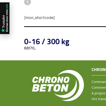
1
[mon_shortcode]
0-16 / 300 kg
68170,
CHRON
Command
Comment 
A propos
Vos trav