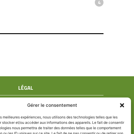
4
LÉGAL
Mentions légales
Gérer le consentement
Conditions générales de ventes
Politique de confidentialité
les meilleures expériences, nous utilisons des technologies telles que les
 stocker et/ou accéder aux informations des appareils. Le fait de consentir
Politique de cookies (UE)
ologies nous permettra de traiter des données telles que le comportement
n ou les ID uniques sur ce site. Le fait de ne pas consentir ou de retirer son