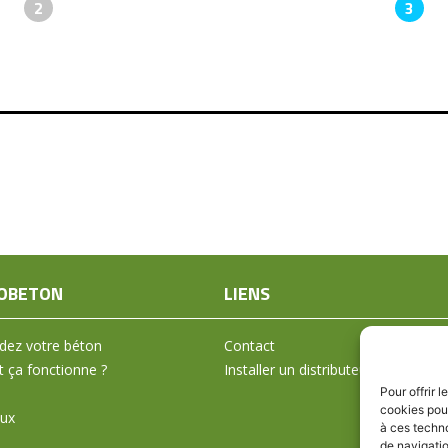
2
3
OBETON
LIENS
ez votre béton
Contact
ça fonctionne ?
Installer un distributeur
Pour offrir 
cookies pour
aux
à ces techn
de navigatio