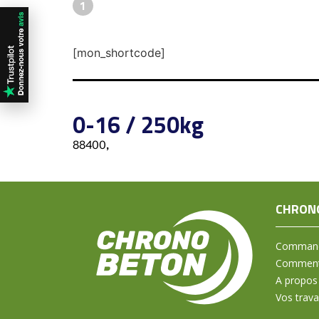
1
[mon_shortcode]
0-16 / 250kg
88400,
CHRON
Command
Comment 
A propos
Vos trav