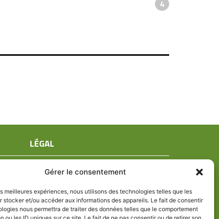
4
LÉGAL
Mentions légales
Gérer le consentement
Conditions générales de ventes
Politique de confidentialité
les meilleures expériences, nous utilisons des technologies telles que les
 stocker et/ou accéder aux informations des appareils. Le fait de consentir
Politique de cookies (UE)
ologies nous permettra de traiter des données telles que le comportement
n ou les ID uniques sur ce site. Le fait de ne pas consentir ou de retirer son