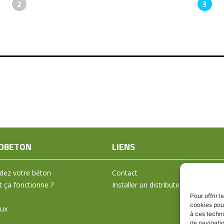
2
3
OBETON
LIENS
ez votre béton
Contact
ça fonctionne ?
Installer un distributeur
Pour offrir 
cookies pour
aux
à ces techn
de navigatio