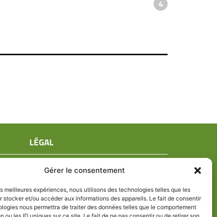
4
LÉGAL
Mentions légales
Gérer le consentement
Conditions générales de ventes
Politique de confidentialité
les meilleures expériences, nous utilisons des technologies telles que les
 stocker et/ou accéder aux informations des appareils. Le fait de consentir
Politique de cookies (UE)
ologies nous permettra de traiter des données telles que le comportement
n ou les ID uniques sur ce site. Le fait de ne pas consentir ou de retirer son