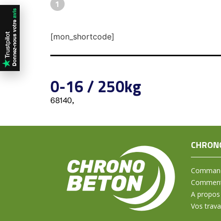
1
[mon_shortcode]
0-16 / 250kg
68140,
CHRON
Command
Comment 
A propos
Vos trav