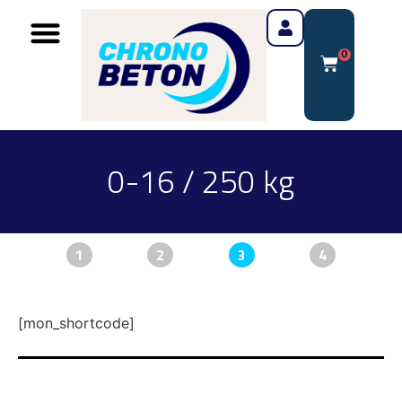
0
0-16 / 250 kg
1
2
3
4
[mon_shortcode]