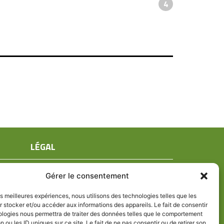
4
LÉGAL
Mentions légales
Gérer le consentement
Conditions générales de ventes
Politique de confidentialité
les meilleures expériences, nous utilisons des technologies telles que les
 stocker et/ou accéder aux informations des appareils. Le fait de consentir
Politique de cookies (UE)
ologies nous permettra de traiter des données telles que le comportement
n ou les ID uniques sur ce site. Le fait de ne pas consentir ou de retirer son