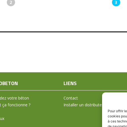
2
3
OBETON
LIENS
ez votre béton
Contact
ça fonctionne ?
Installer un distributeur
Pour offrir 
cookies pour
aux
à ces techn
de navigatio