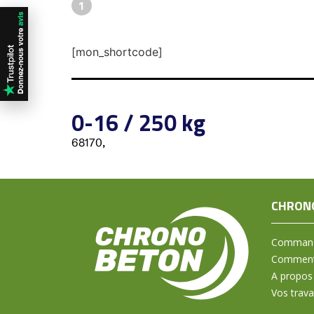
1
[mon_shortcode]
0-16 / 250 kg
68170,
CHRON
Command
Comment 
A propos
Vos trav