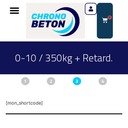
0
0-10 / 350kg + Retard.
1
2
3
4
[mon_shortcode]