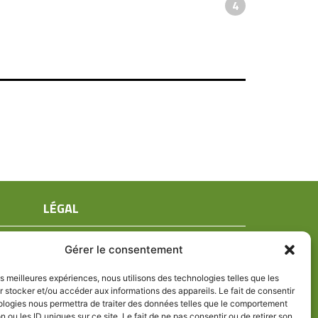
4
LÉGAL
Mentions légales
Gérer le consentement
Conditions générales de ventes
Politique de confidentialité
les meilleures expériences, nous utilisons des technologies telles que les
 stocker et/ou accéder aux informations des appareils. Le fait de consentir
Politique de cookies (UE)
ologies nous permettra de traiter des données telles que le comportement
n ou les ID uniques sur ce site. Le fait de ne pas consentir ou de retirer son