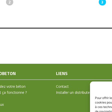
2
3
OBETON
LIENS
ez votre béton
Contact
ça fonctionne ?
Installer un distributeur
Pour offrir 
cookies pour
aux
à ces techn
de navigatio