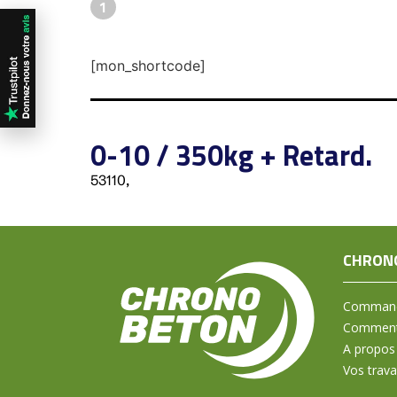
1
[mon_shortcode]
0-10 / 350kg + Retard.
53110,
CHRON
Command
Comment 
A propos
Vos trav