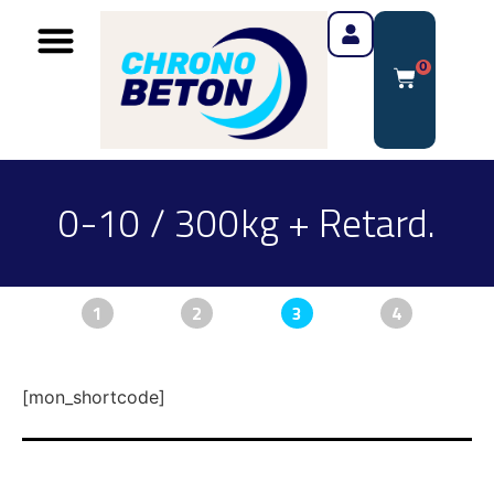
0
0-10 / 300kg + Retard.
1
2
3
4
[mon_shortcode]