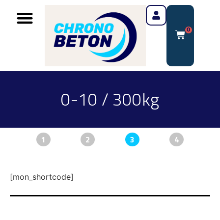
0
0-10 / 300kg
1
2
3
4
[mon_shortcode]