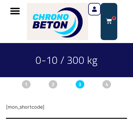
0
0-10 / 300 kg
1
2
3
4
[mon_shortcode]