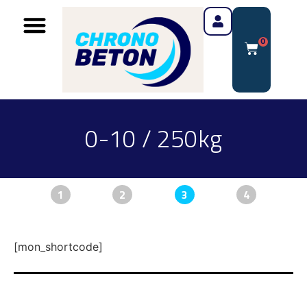
0
0-10 / 250kg
1
2
3
4
[mon_shortcode]