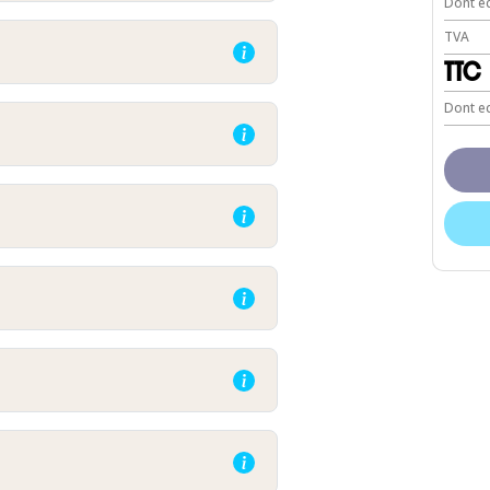
Dont ec
TVA
TTC
Dont ec