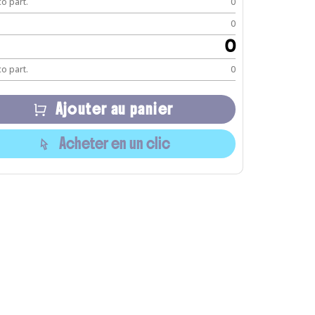
o part.
0
0
0
o part.
0
Ajouter au panier
Acheter en un clic