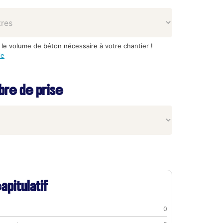
 le volume de béton nécessaire à votre chantier !
le
re de prise
apitulatif
0