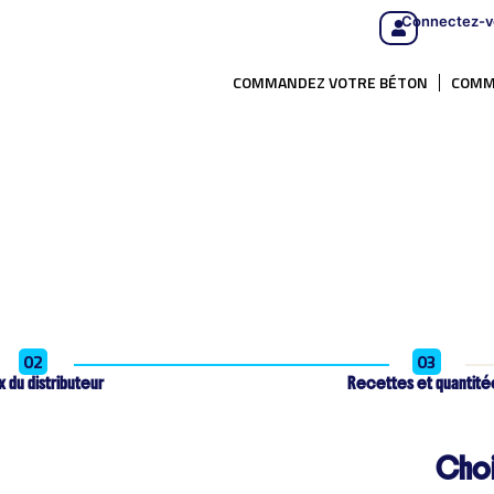
Connectez-v
COMMANDEZ VOTRE BÉTON
COMM
02
03
 du distributeur
Recettes et quantité
Choi