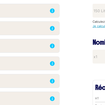
Calculez
Je calcu
Nomb
Réc
HT