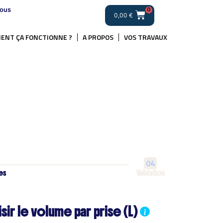
ous
0
0,00
€
ENT ÇA FONCTIONNE ?
A PROPOS
VOS TRAVAUX
04
es
Validation
sir le volume par prise (L)