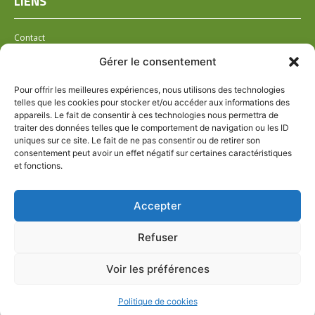
LIENS
Contact
Installer un distributeur
Gérer le consentement
LÉGAL
Pour offrir les meilleures expériences, nous utilisons des technologies
telles que les cookies pour stocker et/ou accéder aux informations des
Mentions légales
appareils. Le fait de consentir à ces technologies nous permettra de
Conditions générales de ventes
traiter des données telles que le comportement de navigation ou les ID
Politique de confidentialité
uniques sur ce site. Le fait de ne pas consentir ou de retirer son
consentement peut avoir un effet négatif sur certaines caractéristiques
Politique de cookies (UE)
et fonctions.
HORAIRES VARIABLES SUIVANT LE POINT DE
Accepter
DISTRIBUTION
SUIVEZ-NOUS
Refuser
PAIEMENT SÉCURISÉ
Voir les préférences
© 2024 SELFBETON | SASU au capital de 10 000 € | SIRET : 892 570 243
Politique de cookies
00022 | Création de sites internet :
Déclic Communication