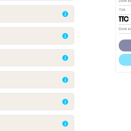
Dont ec
TVA
TTC
Dont ec