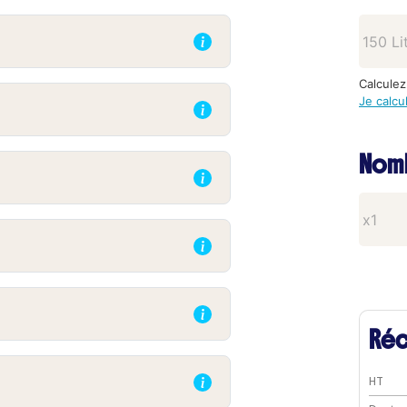
Calculez
Je calcu
Nomb
Réc
HT