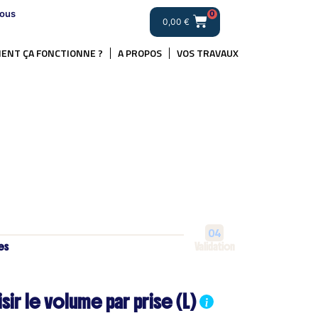
ous
0
0,00
€
ENT ÇA FONCTIONNE ?
A PROPOS
VOS TRAVAUX
04
es
Validation
sir le volume par prise (L)