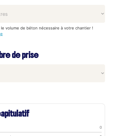
 le volume de béton nécessaire à votre chantier !
le
re de prise
apitulatif
0