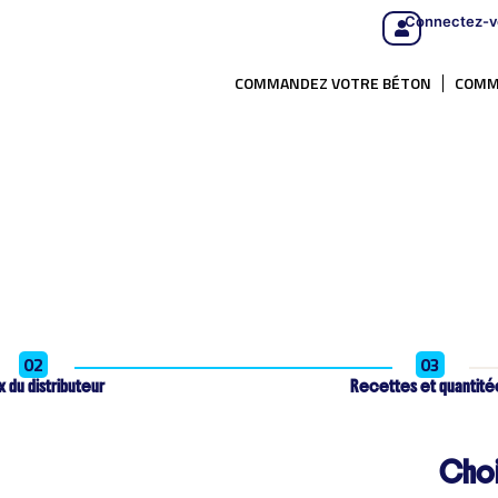
Connectez-v
COMMANDEZ VOTRE BÉTON
COMM
02
03
 du distributeur
Recettes et quantité
Choi