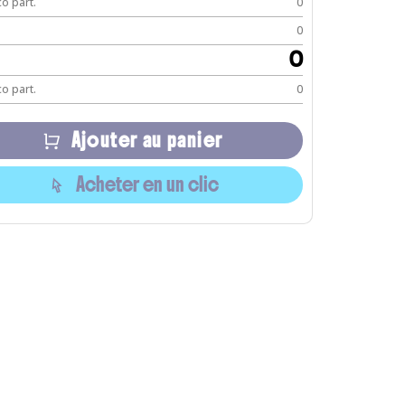
o part.
0
0
0
o part.
0
Ajouter au panier
Acheter en un clic