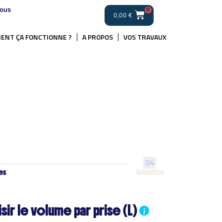
ous
0
0,00
€
ENT ÇA FONCTIONNE ?
A PROPOS
VOS TRAVAUX
04
es
Validation
sir le volume par prise (L)