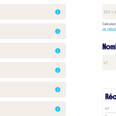
Calculez
Je calcu
Nomb
Réc
HT