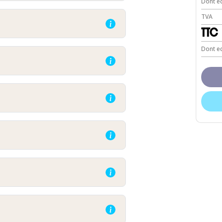
Dont ec
TVA
TTC
Dont ec