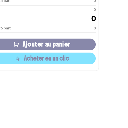
o part.
0
0
0
o part.
0
Ajouter au panier
Acheter en un clic