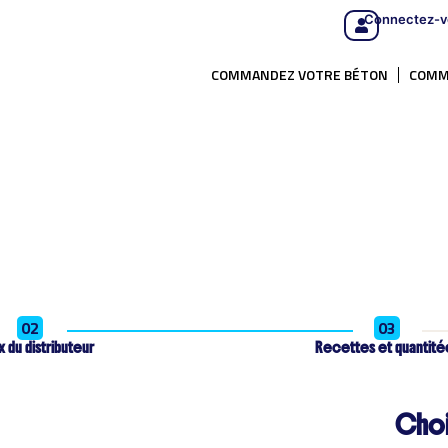
Connectez-v
COMMANDEZ VOTRE BÉTON
COMM
02
03
 du distributeur
Recettes et quantité
Choi