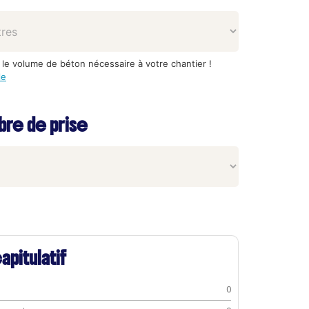
 le volume de béton nécessaire à votre chantier !
le
re de prise
apitulatif
0