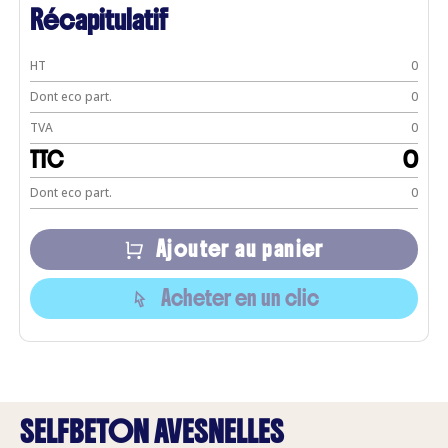
Récapitulatif
HT
0
Dont eco part.
0
TVA
0
TTC
0
Dont eco part.
0
Ajouter au panier
Acheter en un clic
SELFBETON AVESNELLES