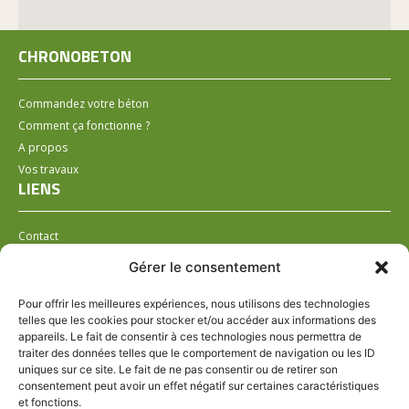
CHRONOBETON
Commandez votre béton
Comment ça fonctionne ?
A propos
Vos travaux
LIENS
Contact
Installer un distributeur
Gérer le consentement
LÉGAL
Pour offrir les meilleures expériences, nous utilisons des technologies
telles que les cookies pour stocker et/ou accéder aux informations des
Mentions légales
appareils. Le fait de consentir à ces technologies nous permettra de
Conditions générales de ventes
traiter des données telles que le comportement de navigation ou les ID
Politique de confidentialité
uniques sur ce site. Le fait de ne pas consentir ou de retirer son
consentement peut avoir un effet négatif sur certaines caractéristiques
Politique de cookies (UE)
et fonctions.