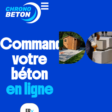
Commandez
votre
béton
en ligne
FR
>