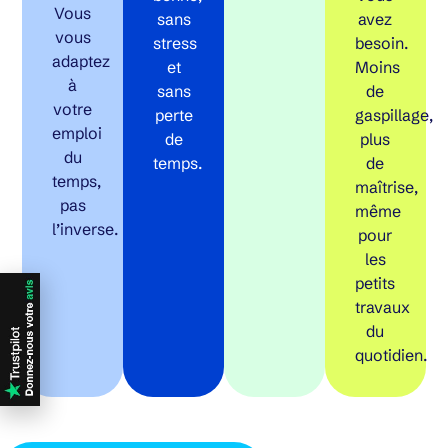
Vous
sans
avez
vous
stress
besoin.
adaptez
et
Moins
à
sans
de
votre
perte
gaspillage,
emploi
de
plus
du
temps.
de
temps,
maîtrise,
pas
même
l’inverse.
pour
les
petits
travaux
du
quotidien.