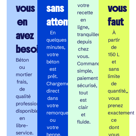
vous
sans
vous
votre
recette
en
attente
faut
en
ligne,
avez
En
À
tranquillement
quelques
partir
depuis
besoin
minutes,
de
chez
votre
150 L
vous.
Béton
béton
et
Commande
ou
est
sans
simple,
mortier
prêt.
limite
paiement
frais,
Chargement
de
sécurisé,
de
direct
quantité,,
tout
qualité
dans
vous
est
professionnelle,
votre
prenez
clair
disponible
remorque
exactement
et
en
ou
ce
fluide.
libre-
votre
dont
service.
benne,
vous