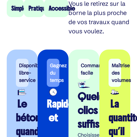
Vous le retirez sur la
Simple
Pratique
Accessible
borne la plus proche
de vos travaux quand
vous voulez.
Disponibilité
Gagnez
Commande
Maîtrise
libre-
du
facile
des
service
temps
volumes
Quelques
Le
Rapide
La
clics
béton
et
quanti
suffisent
quand
qu’il
Choisissez