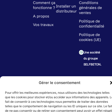
Comment ça
Conditions
Installer un
fonctionne ?
générales de
distributeur
ventes
A propos
Politique de
Vos travaux
confidentialité
Politique de
cookies (UE)
Une société
du groupe
SELFBETON.
PAIE
Horaires variables suivant le point de distribution
SÉCU
Gérer le consentement
Pour offrir les meilleures expériences, nous utilisons des technologies telles
© 2024 SELFBETON | SASU au capital de 10 000 € | SIRET : 892 570 243 00022 |
que les cookies pour stocker et/ou accéder aux informations des appareils. L
Création de sites internet :
Déclic Communication
fait de consentir à ces technologies nous permettra de traiter des données
telles que le comportement de navigation ou les ID uniques sur ce site. Le fai
de ne pas consentir ou de retirer son consentement peut avoir un effet négati