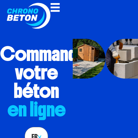
Commandez
votre
béton
en ligne
FR
>