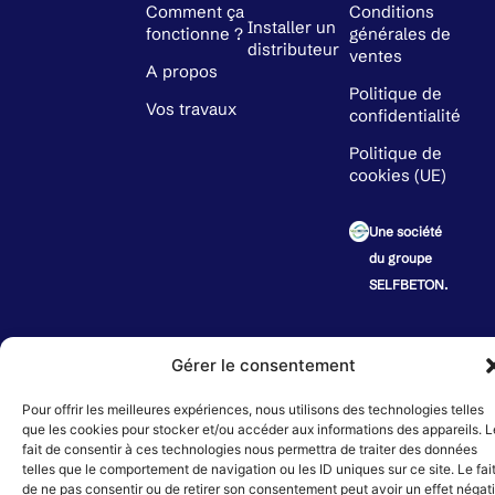
Comment ça
Conditions
Installer un
fonctionne ?
générales de
distributeur
ventes
A propos
Politique de
Vos travaux
confidentialité
Politique de
cookies (UE)
Une société
du groupe
SELFBETON.
PAIE
Horaires variables suivant le point de distribution
SÉCU
Gérer le consentement
Pour offrir les meilleures expériences, nous utilisons des technologies telles
© 2024 SELFBETON | SASU au capital de 10 000 € | SIRET : 892 570 243 00022 |
que les cookies pour stocker et/ou accéder aux informations des appareils. L
Création de sites internet :
Déclic Communication
fait de consentir à ces technologies nous permettra de traiter des données
telles que le comportement de navigation ou les ID uniques sur ce site. Le fai
de ne pas consentir ou de retirer son consentement peut avoir un effet négati