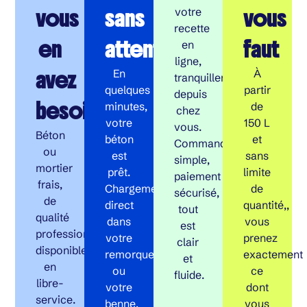
vous
sans
vous
votre
recette
en
attente
faut
en
ligne,
avez
En
À
tranquillement
quelques
partir
depuis
besoin
minutes,
de
chez
votre
150 L
vous.
Béton
béton
et
Commande
ou
est
sans
simple,
mortier
prêt.
limite
paiement
frais,
Chargement
de
sécurisé,
de
direct
quantité,,
tout
qualité
dans
vous
est
professionnelle,
votre
prenez
clair
disponible
remorque
exactement
et
en
ou
ce
fluide.
libre-
votre
dont
service.
benne,
vous