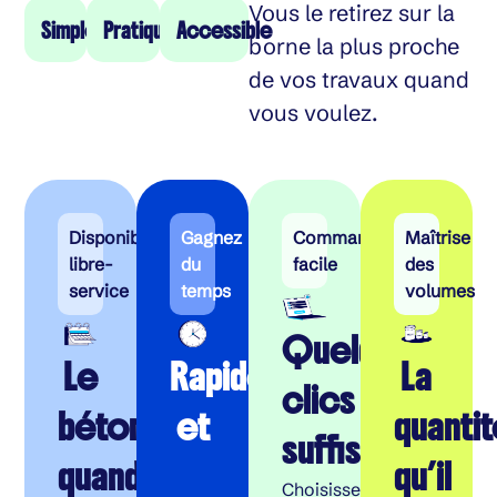
Vous le retirez sur la
Simple
Pratique
Accessible
borne la plus proche
de vos travaux quand
vous voulez.
Disponibilité
Gagnez
Commande
Maîtrise
libre-
du
facile
des
service
temps
volumes
Quelques
Le
Rapide
La
clics
béton
et
quanti
suffisent
quand
qu’il
Choisissez