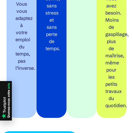
Vous
sans
avez
vous
stress
besoin.
adaptez
et
Moins
à
sans
de
votre
perte
gaspillage,
emploi
de
plus
du
temps.
de
temps,
maîtrise,
pas
même
l’inverse.
pour
les
petits
travaux
du
quotidien.